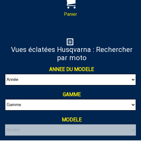
PAR MAIL :
Contactez-nous pour toutes
demandes de renseignements
Panier
almaxmotos28@gmail.com
Panier
Vues éclatées Husqvarna : Rechercher
par moto
Votre panier est vide
ANNEE DU MODELE
GAMME
MODELE