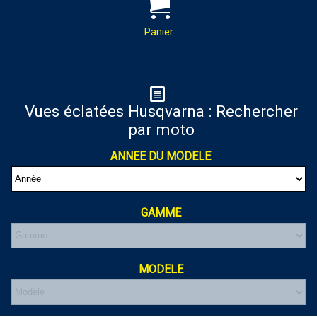
PAR MAIL :
Contactez-nous pour toutes
demandes de renseignements
Panier
almaxmotos28@gmail.com
Panier
Vues éclatées Husqvarna : Rechercher
par moto
Votre panier est vide
ANNEE DU MODELE
GAMME
MODELE