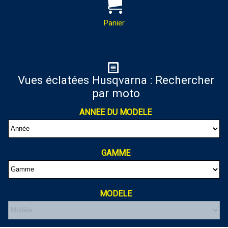
PAR MAIL :
Contactez-nous pour toutes
demandes de renseignements
Panier
almaxmotos28@gmail.com
Panier
Vues éclatées Husqvarna : Rechercher
par moto
Votre panier est vide
ANNEE DU MODELE
GAMME
MODELE