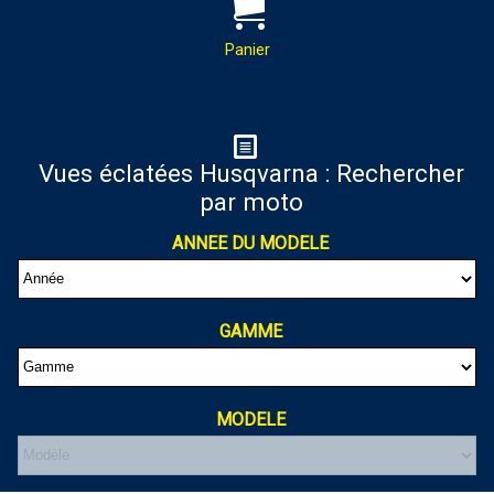
PAR MAIL :
Contactez-nous pour toutes
demandes de renseignements
Panier
almaxmotos28@gmail.com
Panier
Vues éclatées Husqvarna : Rechercher
par moto
Votre panier est vide
ANNEE DU MODELE
GAMME
MODELE