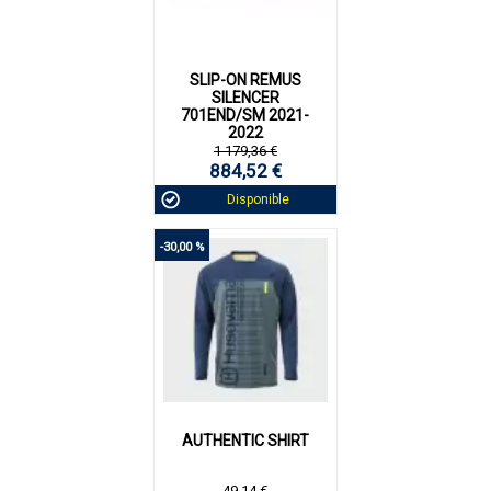
SLIP-ON REMUS
SILENCER
701END/SM 2021-
2022
1 179,36 €
884,52 €
Disponible
-30,00 %
AUTHENTIC SHIRT
49,14 €