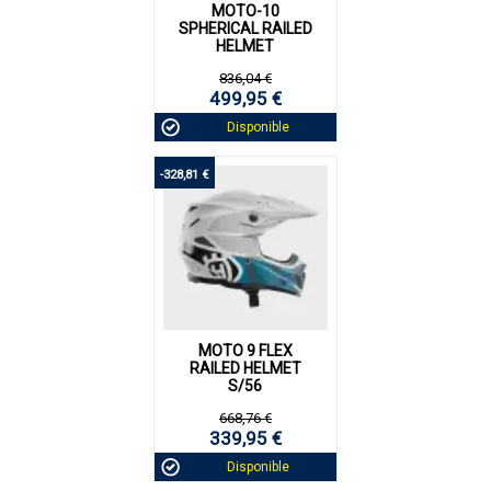
MOTO-10
SPHERICAL RAILED
HELMET
836,04 €
499,95 €
Disponible
-328,81 €
MOTO 9 FLEX
RAILED HELMET
S/56
668,76 €
339,95 €
Disponible