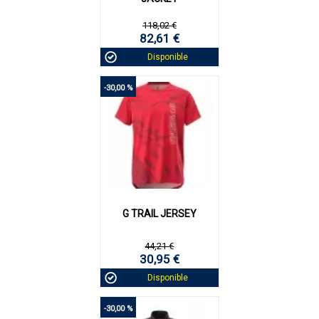
118,02 €
82,61 €
Disponible
-30,00 %
G TRAIL JERSEY
44,21 €
30,95 €
Disponible
-30,00 %