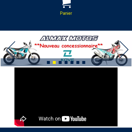
PAR MAIL :
Contactez-nous pour toutes
demandes de renseignements
Panier
almaxmotos28@gmail.com
Panier
Votre panier est vide