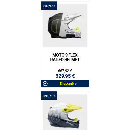
-337,97 €
MOTO 9 FLEX
RAILED HELMET
667,92 €
329,95 €
Disponible
-191,71 €