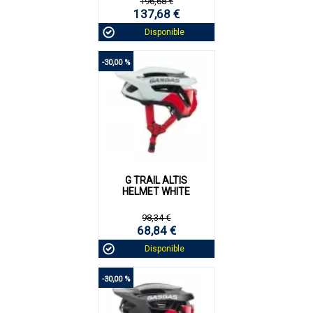
196,68 €
137,68 €
Disponible
-30,00 %
G TRAIL ALTIS
HELMET WHITE
98,34 €
68,84 €
Disponible
-30,00 %