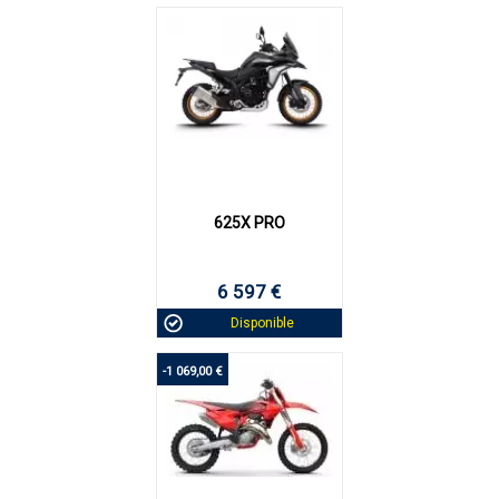
625X PRO
6 597 €
Disponible
-1 069,00 €