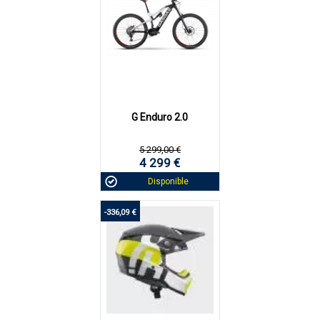
G Enduro 2.0
5 299,00 €
4 299 €
Disponible
-336,09 €