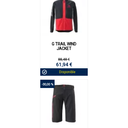
G TRAIL WIND
JACKET
88,48 €
61,94 €
Disponible
-30,00 %