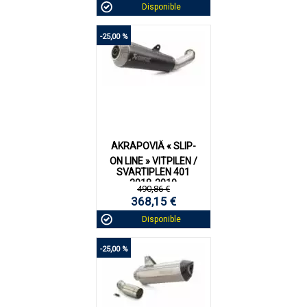
Disponible
-25,00 %
AKRAPOVIÄ « SLIP-
ON LINE » VITPILEN /
SVARTIPLEN 401
2018-2019
490,86 €
368,15 €
Disponible
-25,00 %