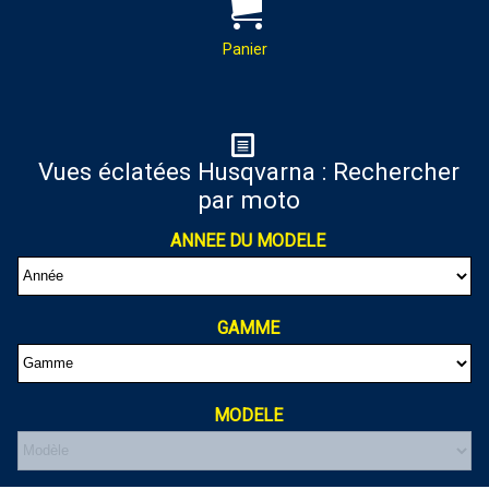
PAR MAIL :
Contactez-nous pour toutes
demandes de renseignements
Panier
almaxmotos28@gmail.com
Panier
Vues éclatées Husqvarna : Rechercher
par moto
Votre panier est vide
ANNEE DU MODELE
GAMME
MODELE