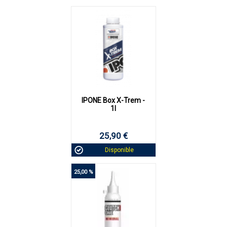
IPONE Box X-Trem -
1l
25,90 €
Disponible
25,00 %