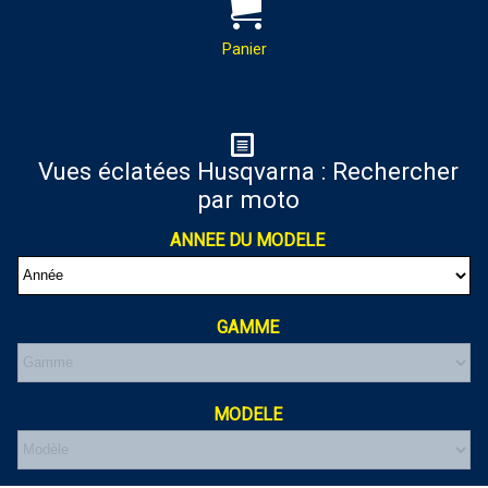
PAR MAIL :
Contactez-nous pour toutes
demandes de renseignements
Panier
almaxmotos28@gmail.com
Panier
Vues éclatées Husqvarna : Rechercher
par moto
Votre panier est vide
ANNEE DU MODELE
GAMME
MODELE