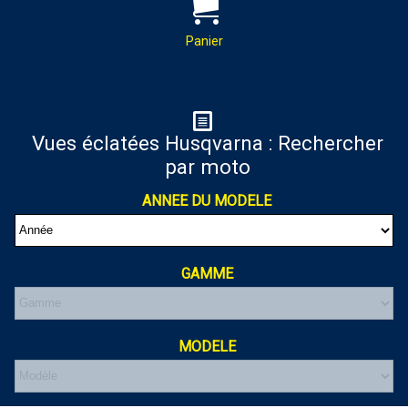
PAR MAIL :
Contactez-nous pour toutes
demandes de renseignements
Panier
almaxmotos28@gmail.com
Panier
Vues éclatées Husqvarna : Rechercher
par moto
Votre panier est vide
ANNEE DU MODELE
GAMME
MODELE