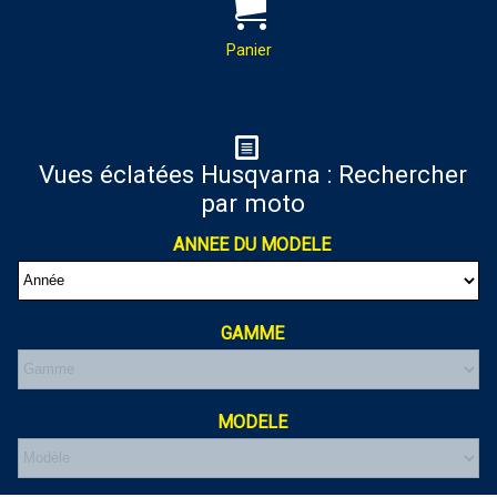
PAR MAIL :
Contactez-nous pour toutes
demandes de renseignements
Panier
almaxmotos28@gmail.com
Panier
Vues éclatées Husqvarna : Rechercher
par moto
Votre panier est vide
ANNEE DU MODELE
GAMME
MODELE