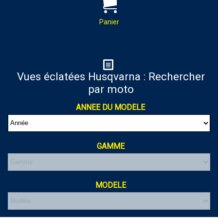
PAR MAIL :
Contactez-nous pour toutes
demandes de renseignements
Panier
almaxmotos28@gmail.com
Panier
Vues éclatées Husqvarna : Rechercher
par moto
Votre panier est vide
ANNEE DU MODELE
GAMME
MODELE