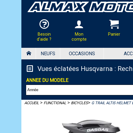
Besoin
Mon
Panier
d'aide ?
compte
NEUFS
OCCASIONS
ACC
HOTLINE & COMMANDES
Panier
PAR TÉLÉPHONE :
Vues éclatées Husqvarna : Rec
02.37.41.47.95
Votre panier est vide
ANNEE DU MODELE
PAR MAIL :
Contactez-nous pour toutes
demandes de renseignements
almaxmotos28@gmail.com
>
>
>
ACCUEIL
FUNCTIONAL
BICYCLES
G TRAIL ALTIS HELMET