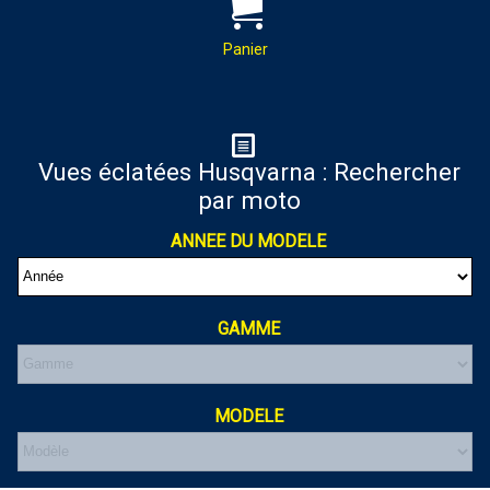
PAR MAIL :
Contactez-nous pour toutes
demandes de renseignements
Panier
almaxmotos28@gmail.com
Panier
Vues éclatées Husqvarna : Rechercher
par moto
Votre panier est vide
ANNEE DU MODELE
GAMME
MODELE