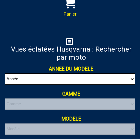
PAR MAIL :
Contactez-nous pour toutes
demandes de renseignements
Panier
almaxmotos28@gmail.com
Panier
Vues éclatées Husqvarna : Rechercher
par moto
Votre panier est vide
ANNEE DU MODELE
GAMME
MODELE