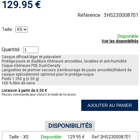
129.95 €
Référence :
3HS230008701
Taille :
Disponible
Voir les disponibilités
Quantité :
Casque offroad léger et polyvalent.
Protège-joues et doublure intérieure amovibles, lavables et anti-humidité
Coque intérieure PSE Dual-Density
Languettes de premier secours (rembourrage de joues amovible)Rebord de
casque spécialement optimisé pour le protège-nuque
Poids 1 250 g (± 50 g)
100 % fibre de verre
Livraison à partir de 6.50 €
Passez commande pour choisir le mode de livraison
AJOUTER AU PANIER
DISPONIBILITÉS
Taille - XS
Disponible
129.95 €
Ref:3HS230008701