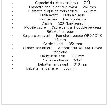
Capacité du réservoir (env.)
7.9 l
Diamètre disque de frein avant
260 mm
Diamètre disque de frein arrière
220 mm
Frein avant
Frein à disque
Frein arrière
Freins à disque
Chaîne
520, Non-sealed
Modèle cadre
Cadre central à double berceau
25CrMo4 en acier
Suspension avant
Fourche inversée WP XACT Ø
48 mm
Garde au sol
354 mm
Suspension arrière
Amortisseur WP XACT avec
tringlerie
Hauteur de selle
956 mm
Angle de chasse
63.9 °
Débattement avant
310 mm
Débattement arrière
300 mm