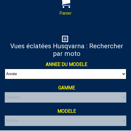
PAR MAIL :
Contactez-nous pour toutes
demandes de renseignements
Panier
almaxmotos28@gmail.com
Panier
Vues éclatées Husqvarna : Rechercher
par moto
Votre panier est vide
ANNEE DU MODELE
GAMME
MODELE