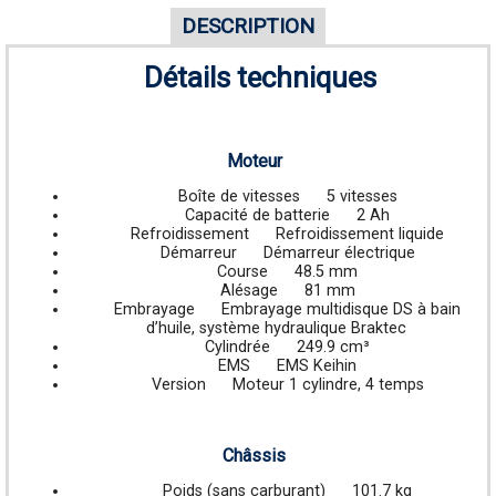
DESCRIPTION
Détails techniques
Moteur
Boîte de vitesses
5 vitesses
Capacité de batterie
2 Ah
Refroidissement
Refroidissement liquide
Démarreur
Démarreur électrique
Course
48.5 mm
Alésage
81 mm
Embrayage
Embrayage multidisque DS à bain
d’huile, système hydraulique Braktec
Cylindrée
249.9 cm³
EMS
EMS Keihin
Version
Moteur 1 cylindre, 4 temps
Châssis
Poids (sans carburant)
101.7 kg