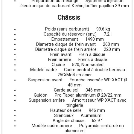
Préparation du mélange
Système d'injection
électronique de carburant Keihin, boîtier papillon 39 mm
Châssis
Poids (sans carburant)
99.6 kg
Capacité du réservoir (env.)
7.2 l
Empattement
1490 mm
Diamètre disque de frein avant
260 mm
Diamètre disque de frein arrière
220 mm
Frein avant
Frein à disque
Frein arrière
Freins à disque
Chaîne
520, Non-sealed
Modèle cadre
Cadre central à double berceau
25CrMo4 en acier
Suspension avant
Fourche inversée WP XACT Ø
48 mm
Garde au sol
346 mm
Guidon
Pro Taper, aluminium Ø 28/22 mm
Suspension arrière
Amortisseur WP XACT avec
tringlerie
Hauteur de selle
946 mm
Silencieux
Aluminium
Angle de chasse
63.9 °
Modèle cadre arrière
Polyamide renforcé en
aluminium