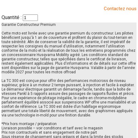
Contactez nous
Quantité :
Garantie Constructeur Premium
Cette moto est livrée avec une garantie premium du constructeur. Les pilotes
bénéficient jusqu'à 1 an de couverture et profitent du plaisir du tout-terrain en
toute sérénité. Afin de conserver la validité de la garantie, il est impératif de
respecter les consignes du manuel d'utilisation, notamment l'utilisation
conforme de la moto et la réalisation de tous les entretiens programmés chez
un concessionnaire Husqvarna Mobility agréé. Les conditions standard de
garantie constructeur, telles que spécifiées dans le certificat de livraison,
restent également applicables. Plus d'informations et de détails sur cette offre
sont disponibles sur la page de garantie Husqvarna. Valable à partir de l'année
modèle 2027 pour toutes les motos offroad
La TC 300 est conçue pour offrir des performances motocross de niveau
supérieur, grâce à un moteur 2 temps puissant, à injection et facile à exploiter.
Le démarreur électrique garantit un démarrage facile, tandis que la boîte de
vitesses Pankl à 5 rapports assure des passages de rapports fluides et précis.
Pour une expérience de pilotage inégalée, le cadre en chrome-molybdène
parfaitement équilibré associé aux suspensions WP offre une maniabilité et un
confort de référence. La TC 300 est dotée d’un habillage ergonomique
permettant une totale liberté de mouvement, avec des graphismes appliqués
via une technologie in-mold pour une finition durable.
*Prix hors montage / préparation
Livraison possible – voir conditions et tarif avec le magasin
Prix non contractuels et sans engagement de notre part
Sous réserve de changement sans préavis et dans la limite des stocks