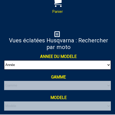
PAR MAIL :
Contactez-nous pour toutes
demandes de renseignements
Panier
almaxmotos28@gmail.com
Panier
Vues éclatées Husqvarna : Rechercher
par moto
Votre panier est vide
ANNEE DU MODELE
GAMME
MODELE