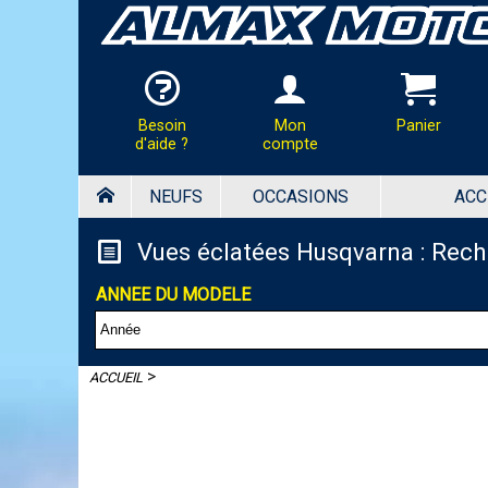
Besoin
Mon
Panier
d'aide ?
compte
NEUFS
OCCASIONS
ACC
HOTLINE & COMMANDES
Panier
PAR TÉLÉPHONE :
Vues éclatées Husqvarna : Rec
02.37.41.47.95
Votre panier est vide
ANNEE DU MODELE
PAR MAIL :
Contactez-nous pour toutes
demandes de renseignements
almaxmotos28@gmail.com
>
ACCUEIL