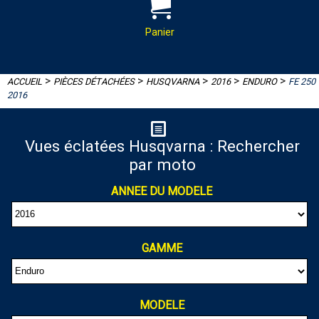
PAR MAIL :
Contactez-nous pour toutes
demandes de renseignements
Panier
almaxmotos28@gmail.com
>
>
>
>
>
ACCUEIL
PIÈCES DÉTACHÉES
HUSQVARNA
2016
ENDURO
FE 250
2016
Panier
Votre panier est vide
Vues éclatées Husqvarna : Rechercher
par moto
ANNEE DU MODELE
GAMME
MODELE