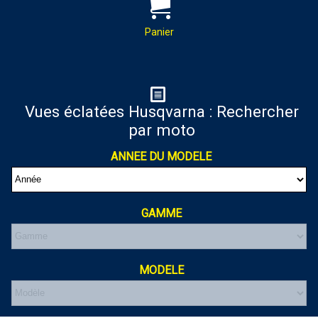
PAR MAIL :
Contactez-nous pour toutes
demandes de renseignements
Panier
almaxmotos28@gmail.com
Panier
Vues éclatées Husqvarna : Rechercher
par moto
Votre panier est vide
ANNEE DU MODELE
GAMME
MODELE