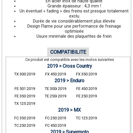
En acier inox de haute qualité
Grande épaisseur : 4,3 mm !
Un éventuel « fading » des freins est presque totalement
exclu
Durée de vie considérablement plus élevée
Design Flame pour une performance de freinage
optimisée
Usure minimale des plaquettes de frein
COMPATIBILITE
Ce produit est compatible avec les motos suivantes
2019 > Cross Country
TX 300 2019
FX 450 2019
FX 350 2019
2019 > Enduro
FE 501 2019
TE 300i 2019
FE 450 2019
FE 350 2019
TE 250i 2019
FE 250 2019
TX 125 2019
2019 > MX
FC 350 2019
FC 250 2019
TC 125 2019
TC 250 2019
FC 450 2019
2019 > Supermoto