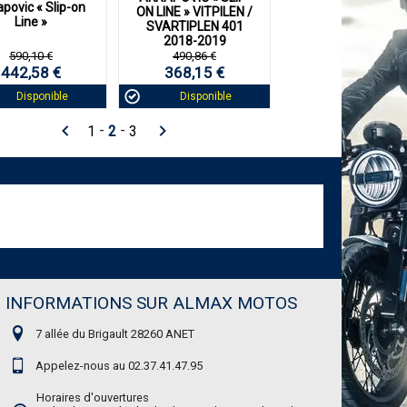
povic « Slip-on
ON LINE » VITPILEN /
Line »
SVARTIPLEN 401
2018-2019
590,10 €
490,86 €
442,58 €
368,15 €
Disponible
Disponible
-
-
1
2
3
INFORMATIONS SUR ALMAX MOTOS
7 allée du Brigault 28260 ANET
Appelez-nous au 02.37.41.47.95
Horaires d'ouvertures