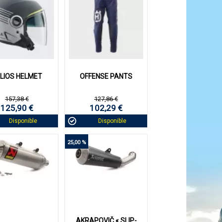
ACHAT EXPRESS
IR DETAILS
VOIR DETAILS
VOIR DETAILS
LIOS HELMET
OFFENSE PANTS
157,38 €
127,86 €
125,90 €
102,29 €
Disponible
Disponible
25,00 %
ACHAT EXPRESS
IR DETAILS
VOIR DETAILS
VOIR DETAILS
AKRAPOVIČ « SLIP-