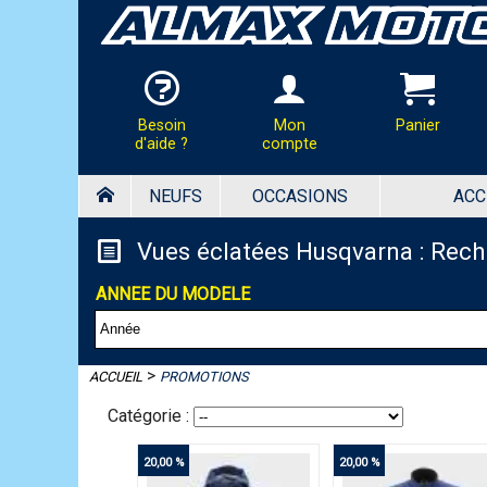
Besoin
Mon
Panier
d'aide ?
compte
NEUFS
OCCASIONS
ACC
HOTLINE & COMMANDES
Panier
PAR TÉLÉPHONE :
Vues éclatées Husqvarna : Rec
02.37.41.47.95
Votre panier est vide
ANNEE DU MODELE
PAR MAIL :
Contactez-nous pour toutes
demandes de renseignements
almaxmotos28@gmail.com
>
ACCUEIL
PROMOTIONS
Catégorie :
20,00 %
20,00 %