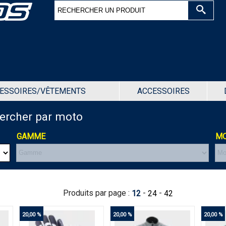
ESSOIRES/VÊTEMENTS
ACCESSOIRES
hercher par moto
GAMME
MO
Produits par page :
-
-
12
24
42
20,00 %
20,00 %
20,00 %