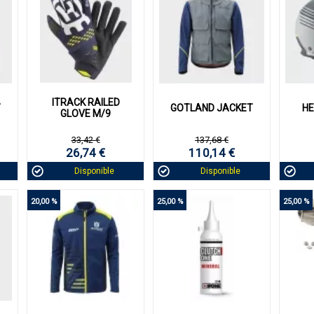
ACHAT EXPRESS
ACHAT EXPRESS
VOIR DETAILS
VOIR DETAILS
VO
ITRACK RAILED
T
GOTLAND JACKET
HE
GLOVE M/9
33,42 €
137,68 €
26,74 €
110,14 €
Disponible
Disponible
20,00 %
25,00 %
25,00 %
ACHAT EXPRESS
ACHAT EXPRESS
VOIR DETAILS
VOIR DETAILS
VO