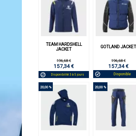
ACHAT EXPRESS
ACHAT EXPRESS
ACHAT EXPRESS
VOIR DETAILS
TEAM HARDSHELL
GOTLAND JACKE
JACKET
196,68 €
196,68 €
157,34 €
157,34 €
Disponible
Disponibilité 3 à 5 jours
20,00 %
20,00 %
ACHAT EXPRESS
ACHAT EXPRESS
ACHAT EXPRESS
VOIR DETAILS