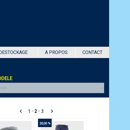
DESTOCKAGE
A PROPOS
CONTACT
DELE
-
-
1
2
3
20,00 %