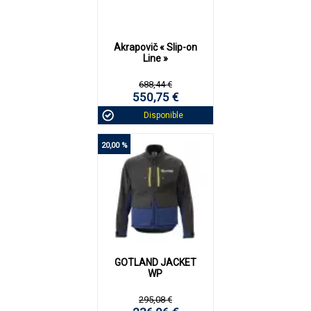
Akrapovič « Slip-on
Line »
688,44 €
550,75 €
Disponible
20,00 %
GOTLAND JACKET
WP
295,08 €