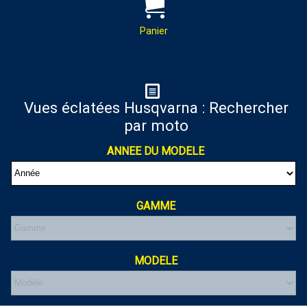
PAR MAIL :
Contactez-nous pour toutes
demandes de renseignements
Panier
almaxmotos28@gmail.com
Panier
Vues éclatées Husqvarna : Rechercher
par moto
Votre panier est vide
ANNEE DU MODELE
GAMME
MODELE