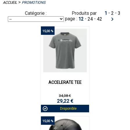
>
ACCUEIL
PROMOTIONS
-
-
Catégorie :
Produits par
1
2
3
page :
-
-
12
24
42
15,00 %
ACCELERATE TEE
34,38 €
29,22 €
Disponible
15,00 %